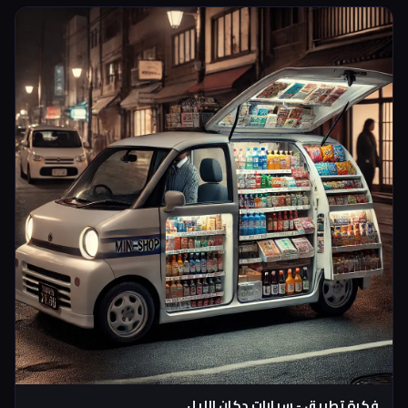
التطبيق تركب وما احد يسألك انت رايح فين
فكرة تطبيق - سيارات دكان الليل