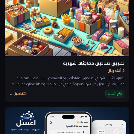
تطبيق صناديق مفاجئات شهرية
9 ألف ريال
تطبيق اشتراك شهري لصناديق المفاجآت، يتيح للمستخدم إنشاء ملف اهتماماته
وميزانيته، ثم يستقبل كل شهر صندوقاً يحتوي على منتجات وهدايا مختارة خصيصاً له
دون معرفة المحتوى مسبقاً. التجربة تجمع بين عنصر التشويق، التخصيص، ومتعة
واتساب
التفاصيل ←
الاكتشاف، مع إمكانية تقييم الصناديق لتحسين الاختيارات القادمة. 🎁✨