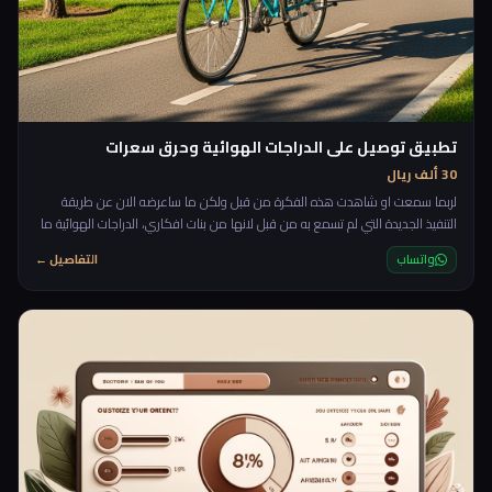
تطبيق توصيل على الدراجات الهوائية وحرق سعرات
30 ألف ريال
لربما سمعت او شاهدت هذه الفكرة من قبل ولكن ما ساعرضه الان عن طريقة
التنفيذ الجديدة التي لم تسمع به من قبل لانها من بنات افكاري، الدراجات الهوائية ما
يميزها انها متعبة وتحتاج لصرف طاقة وسعرات وقد يفقد الذي يعمل على التوصيل
واتساب
التفاصيل ←
باستخدام الدراجات الهوائية 1 كيلو في الاسبوع من وزنه ولربما اكثر او اقل! وهنا بيت
القصيد سنضرب عصفورين بحجر واحد من خلال توفير بديل مدفوع للنادي الرياضي،
يعني الشخص الي يعمل مع ا