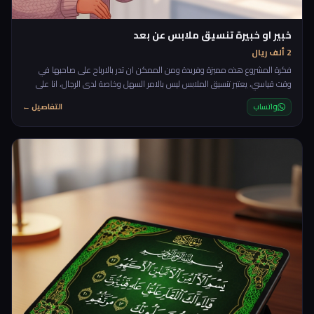
خبير او خبيرة تنسيق ملابس عن بعد
2 ألف ريال
فكرة المشروع هذه مميزة وفريدة ومن الممكن ان تدر بالارباح على صاحبها في
وقت قياسي، يعتبر تنسيق الملابس ليس بالامر السهل وخاصة لدى الرجال، انا على
سبيل المثال بامكاني مساعدتك في اي شيئ بغض النظر هن تعقيده الا انني لم ولن
واتساب
التفاصيل ←
استطيع ان انسق ملابسي بحيث تكون عصرية وجميلة لذا دائما ما ابحث عن لبسة
جاهزة او اذهب الى صاحب محل لديه ذوق في تنسيق الملابس، ولا شك انني خرجت
من بعض محلات الملابس مثير للسخرية بعد ا