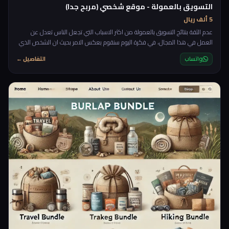
التسويق بالعمولة - موقع شخصي (مربح جدا)
5 ألف ريال
عدم الثقة بنتائج التسويق بالعمولة من اكثر الاسباب التي تجعل الناس تعدل عن
العمل في هذا المجال، في فكرة اليوم سنقوم بعكس الامر بحيث ان الشخص الذي
يقوم بالتسويق بالعمولة يكون هو المتحكم في النظام حيث من خلال موقع تحدث
واتساب
التفاصيل ←
الحركة والزيارات والاحصائيات، سنقوم بعمل موقع شخصي بامكانك من خلاله
التعاقد مع الشركات وتزويدهم بالزيارات والمبيعات من خلال موقعك بحيث تقوم
بانشاء ملف او صفحة خاصة لكل شركة تتعامل معها