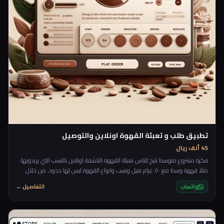
تطبيق طلب و تعبئة القهوة اونلاين والتوصيل
45 ألف ريال
فكرة مشروع متوسط تتيح للناس تعبئة القهوة الناشفة اونلاين بالنسب التي يريدونها،
مثلا قهوة وسط مع ٥٠ غرام هيل ونسب وانواع القهوة ليس لها حدود، من خلال
منصة تعبئة القهوة بامكان الزبائن تحديد النسب التي يريدونها لقهوتهم ثم تحديد
واتساب
التفاصيل ←
الكمية واضافة العنوان للتواصيل، ومن خلال المنصة ايضا يتم اظهار اخر الطلبيات التي
تمت وبامكان اشخاص اخرين نسخ النسب وطلبها لانفسهم.