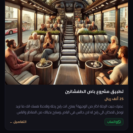
تطبيق مشروع باص الطفشانين
25 ألف ريال
عمرك حبيت الرحلة اكثر من الوجهة؟ يعني انت رايح رحلة وتلاحظ نفسك انك ما تريد
توصل للمكان الي رايح له لان جالس في الباص وسارح بخيالك من المناظر والناس
بجانب الطريق وتسمع اغاني واخر روقان، بعض الاشخاص حرفيا يحبون الطريق اثناء
واتساب
التفاصيل ←
الرحلة اكثر من الرحلة نفسها، لهيك جات فكرة هذا المشروع حيث يكون في باص
مخصص يضل يمشي، ما يروح لمكان معين يضل ماشي ويلف ويدور، تحجز فيه من