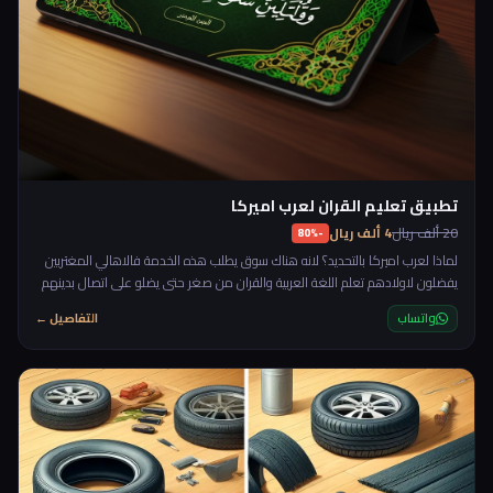
تطبيق تعليم القران لعرب اميركا
20 ألف ريال
4 ألف ريال
-80%
لماذا لعرب اميركا بالتحديد؟ لانه هناك سوق يطلب هذه الخدمة فالاهالي المغتربين
يفضلون لاولادهم تعلم اللغة العربية والقران من صغر حتى يضلو على اتصال بدينهم
وحضارتهم العربية، وهذا ما قاله لي صديق عندما اخبرني انه يريد مكان لتعليم اولاده
واتساب
التفاصيل ←
القران والعربية عن بعد، واخبرني انه مستعد ان يدفع ٢٥ دولار للساعة. بالنسبة
لخريجي الشريعة والمتمكنين فهذا يعد عمل ممتاز كونه يخدم الدين والمادة في
نفس الوقت.