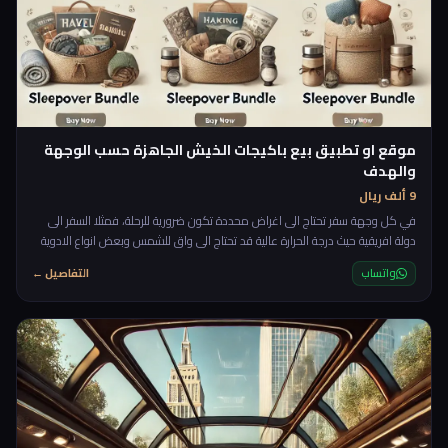
موقع او تطبيق بيع باكيجات الخيش الجاهزة حسب الوجهة
والهدف
9 ألف ريال
في كل وجهة سفر تحتاج الى اغراض محددة تكون ضرورية للرحلة، فمثلا السفر الى
دولة افريقية حيث درجة الحرارة عالية قد تحتاج الى واق للشمس وبعض انواع الادوية
واغراض مخصصة لهذه الرحلة على العكس اذا سافرت الى روسيا مثلا فانك تحتاج
واتساب
التفاصيل ←
باكيج مختلف. rnrnفكرة هذا المشروع قائمة على تجهيز باكيجات تعتمد على
الوجهة، مدة الرحلة، مكان الرحلة والاقامة وبيعها للاشخاص المهتمين، ستحتوي
الباكيج على ما يحتاجه المسافر من كل ا