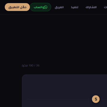
ت
الاشتراك
تنفيذ
الفريق
واتساب
حمّل التطبيق
36 / 190 فكرة