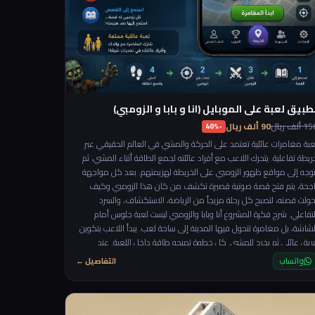
طبيق لعبة على الموبايل (انا و بابا و الزومبي)
 ألف ريال
90 ألف ريال
-40%
عبة مغامرات عائلية تعتمد على الحركة والمشي في العالم الحقيقي عبر
ريطة تفاعلية. يتحرك اللاعب مع أفراد عائلته لجمع الطاقة أثناء المشي، ثم
توجه إلى مواقع ظهور الزومبي على الخريطة لهزيمتهم. بعد كل مواجهة
اجحة، يتم فتح قصة صوتية قصيرة تكشف من كان هذا الزومبي وكيف
حولت قصته، لتصبح كل رحلة مزيجاً من الرياضة، الاستكشاف، والسرد
التفاعلي. شرح فكرة المشروع أنا وبابا والزومبي ليست لعبة جلوس أمام
لشاشة، بل مغامرة تتحول فيها المدينة إلى ساحة لعب. يبدأ اللاعب بتكوين
ريق عائلي ثم يخرج للمشي. كل خطوة تمنحه طاقة داخل اللعبة. عند
لوصول إلى مستوى طاقة معين يظهر زومبي في موقع جديد على
واتساب
التفاصيل ←
الخريطة، وعلى الفريق الوصول إليه والقضاء عليه. بعد الانتصار، لا ينتهي
لأمر… بل يبدأ جزء جديد: يتم تشغيل قصة صوتية قصيرة تكشف خلفية ذلك
الزومبي، أسراره، أو رسالته، ثم يظهر تحدٍ جديد في مكان مختلف. اللعبة
شجع على: 🚶 الحركة اليومية 👨‍👩‍👧 اللعب العائلي 🗺️ استكشاف