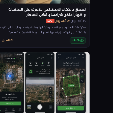
تطبيق بالذكاء الاصطناعي للتعرف على المنتجات
واظهار اماكن شراءها بافضل الاسعار
35 ألف ريال
21 ألف ريال
-40%
فكرة هذا المشروع بسيطة جدا ولكن لها ابعاد قوية جدا وطرق ارباح متنوعة
بالاضافة الى انها تسوق نفسها بنفسها. rnببساطة تطبيق يشبه بقية
تطبيقات الذكاء الاصطناعي لكن مختص في شي واحد وهو تصوير اي منتج
واتساب
التفاصيل ←
ويعطيك معلومات عنه واماكن الشراء وافضل الاسعار. rnوقبل ان نستمر
في توضيح الفكرة بجاوب على سؤال مهم "ايش يختلف عن ال chatgpt او
بقية تطبيقات الذكاء الاصطناعي" والجواب ببساطة ان التطبيق لك بالكامل
وتتحكم فيه