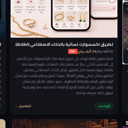
تطبيق اكسسوارت نسائية بالذكاء الاصطناعي (اطلالة)
ت
25 ألف ريال
20 ألف ريال
150
-20%
فكرة تطبيق إطلالة تهدف إلى تحويل تجربة شراء الإكسسوارات من التخمين
ل
إلى التخصيص الذكي. بدلاً من تصفح مئات المنتجات، تقوم المستخدمة
خ
بالتقاط صورة سريعة داخل التطبيق، ليحلل الذكاء الاصطناعي تفاصيل
ي
المظهر بشكل لحظي ويقترح أقراطاً، عقوداً، أساور وخواتم تتناسب مع شكل
ن
الوجه ولون البشرة والإطلالة المطلوبة. جميع عمليات التحليل تتم بشكل
ت
مؤقت وآمن دون الاحتفاظ بالصور أو البيانات الشخصية، مما يوفر تجربة
تسوق ذكية، سريعة، وخاصة.
ا
ف
ا
واتساب
التفاصيل ←
ا
ت