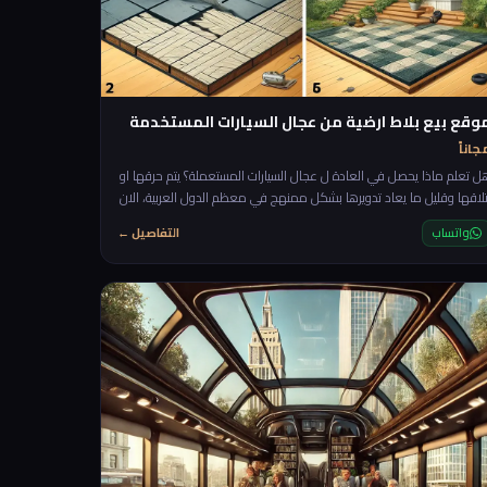
وقع بيع بلاط ارضية من عجال السيارات المستخدمة
جاناً
ل تعلم ماذا يحصل في العادة ل عجال السيارات المستعملة؟ يتم حرقها او
تلاقها وقليل ما يعاد تدويرها بشكل ممنهج في معظم الدول العربية، الان
اعطيك فكرة مربحة جدا وانا اضمن لك الطلب عليها لانها عملية جدا حتى
واتساب
التفاصيل ←
ي بعض الحالات افضل من البلاط الحجري العادي خاصة في ارضيات
النوادي الرياضية (Gyms) ارضيات الحدائق وغيرها. الية التنفيذ: سنحتاج فقط
لى الجزء العلوي من عجل السيارة سيتم قطعة بشكل متناسق على طول
لع