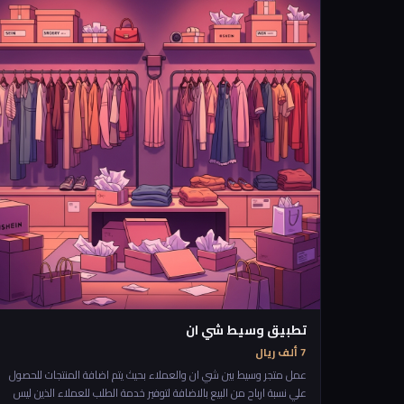
التي تتطور فيه المناطق وتوقع الفرص الممكنة للمستقبل والميزات الحالية
الموجودة في كل منطقة. لذلك فان طريقة عمل هذا التطبيق ستكون ان
يدخل الشخص التطبيق يجي موقعه على الخارطة ويكبس زر قييم الارض من
حولي،، ويبدأ يشتغل التطبيق ثم يرجع له في رسم على الخارطة في افضل
الاماكن الحالية والمستقبلية ولماذا هي مميرة
تطبيق وسيط شي ان
7 ألف ريال
عمل متجر وسيط بين شي ان والعملاء بحيث يتم اضافة المنتجات للحصول
علي نسبة ارباح من البيع بالاضافة لتوفير خدمة الطلب للعملاء الذين ليس