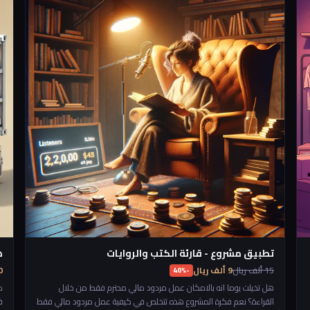
ا
تطبيق مشروع - قارئة الكتب والروايات
ه
15 ألف ريال
9 ألف ريال
250
-40%
هل تخيلت يوما انه بالامكان عمل مردود مالي محترم فقط من خلال
م
القراءة؟ نعم فكرة المشروع هذه تتخلص في كيفية عمل مردود مالي فقط
ف