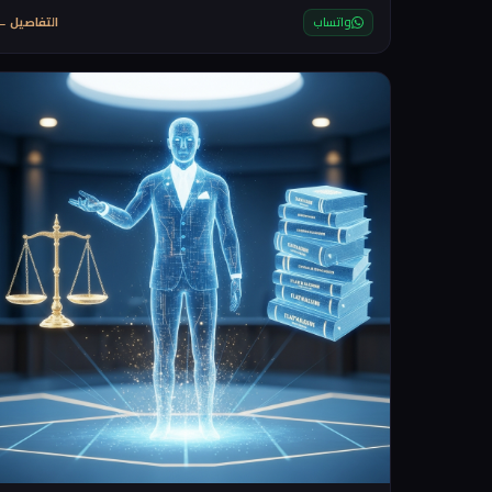
لديهم بطاقة ائتمان او لا يفضلون استخدامها
واتساب
التفاصيل ←