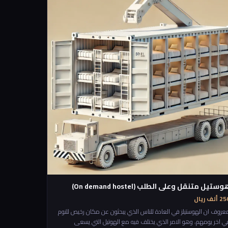
لأماكن 🎧 الاستماع للقصص والمغامرات 🏆 تحقيق إنجازات جماعية
وستيل متنقل وعلى الطلب (On demand hostel)
 ألف ريال
عروف ان الهوستيلز في العادة للناس الذي يبحثون عن مكان رخيص للنوم
ي اخر يومهم، وهو الامر الذي يختلف فيه مع الهوتيل التي يسعى