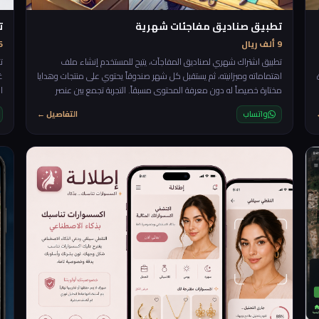
تطبيق صناديق مفاجئات شهرية
ت
9 ألف ريال
25 أ
تطبيق اشتراك شهري لصناديق المفاجآت، يتيح للمستخدم إنشاء ملف
ت
اهتماماته وميزانيته، ثم يستقبل كل شهر صندوقاً يحتوي على منتجات وهدايا
غ
مختارة خصيصاً له دون معرفة المحتوى مسبقاً. التجربة تجمع بين عنصر
ا
التشويق، التخصيص، ومتعة الاكتشاف، مع إمكانية تقييم الصناديق لتحسين
س
واتساب
التفاصيل ←
الاختيارات القادمة. 🎁✨