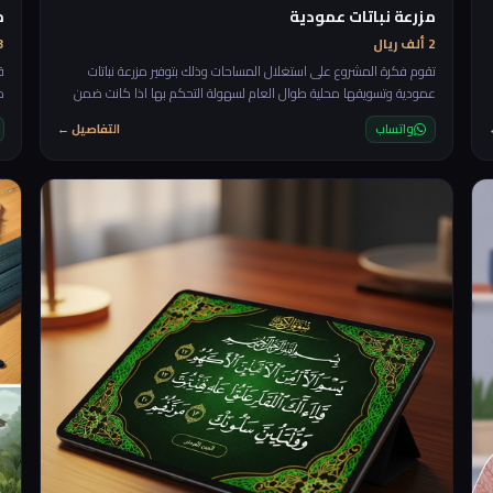
مزرعة نباتات عمودية
م
2 ألف ريال
3 ألف 
تقوم فكرة المشروع على استغلال المساحات وذلك بتوفير مزرعة نباتات
ق
عمودية وتسويقها محلية طوال العام لسهولة التحكم بها اذا كانت ضمن
م
بيئة داخلية
ا
واتساب
التفاصيل ←
ع
رة
م
ا
ا