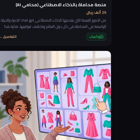
منصة محاماة بالذكاء الاصطناعي (محامي AI)
25 ألف ريال
من الامور القيمة التي يقدمها الذكاء الاصطناعي chat gpt الخبرة والحيلة
الواسعة في المحاماة في كل دول العالم وباختلاف قوانينها، فكرة هذا
المشروع ستعتمد على تقديم الاستشارات القانونية الاولية بشكل مجاني
واتساب
التفاصيل ←
للعملاء مع امكانية طلب التأكيد مع محامي بشري من خلال بدأ محادثة
بناءا على المحادثة الاولية مع الذكاء الاصطناعي. rnrnستكون المنصة عبا
عن شات يسأل العميل اول ما يدخل الموقع "ما هي الاستشارة القانونية