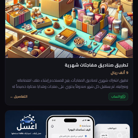
تطبيق صناديق مفاجئات شهرية
9 ألف ريال
تطبيق اشتراك شهري لصناديق المفاجآت، يتيح للمستخدم إنشاء ملف اهتماماته
وميزانيته، ثم يستقبل كل شهر صندوقاً يحتوي على منتجات وهدايا مختارة خصيصاً له
دون معرفة المحتوى مسبقاً. التجربة تجمع بين عنصر التشويق، التخصيص، ومتعة
واتساب
التفاصيل ←
الاكتشاف، مع إمكانية تقييم الصناديق لتحسين الاختيارات القادمة. 🎁✨