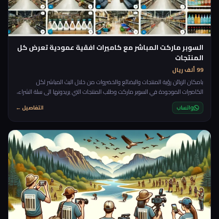
السوبر ماركت المباشر مع كاميرات افقية عمودية تعرض كل
المنتجات
99 ألف ريال
بامكان الزبائن رؤية المنتجات والبضائع والخضروات من خلال البث المباشر لكل
الكاميرات الموجودة في السوبر ماركت وطلب المنتجات التي يريدونها الى سلة الشراء،
ولكن لماذا كاميرات مباشرة؟ لماذا لا نضع صورة المنتجات المتوفرة او اسمها فقط
واتساب
التفاصيل ←
كما يفعل الجميع! انا بقلك يا قلبي، السبب هو لاشباع رغبة الزبون في المعاينة
والشراء، فهي رغبة وموهبة عند النساء خاصة فهي تحب ان تتجول في الاروقة
وتشاهد وتشتري. والان بعد ان