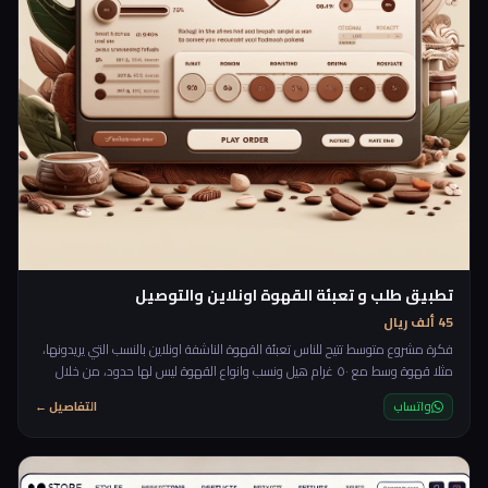
تطبيق طلب و تعبئة القهوة اونلاين والتوصيل
45 ألف ريال
فكرة مشروع متوسط تتيح للناس تعبئة القهوة الناشفة اونلاين بالنسب التي يريدونها،
مثلا قهوة وسط مع ٥٠ غرام هيل ونسب وانواع القهوة ليس لها حدود، من خلال
منصة تعبئة القهوة بامكان الزبائن تحديد النسب التي يريدونها لقهوتهم ثم تحديد
واتساب
التفاصيل ←
الكمية واضافة العنوان للتواصيل، ومن خلال المنصة ايضا يتم اظهار اخر الطلبيات التي
تمت وبامكان اشخاص اخرين نسخ النسب وطلبها لانفسهم.