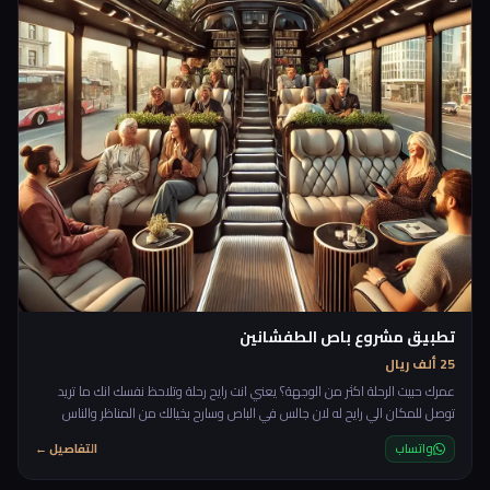
تطبيق مشروع باص الطفشانين
25 ألف ريال
عمرك حبيت الرحلة اكثر من الوجهة؟ يعني انت رايح رحلة وتلاحظ نفسك انك ما تريد
توصل للمكان الي رايح له لان جالس في الباص وسارح بخيالك من المناظر والناس
بجانب الطريق وتسمع اغاني واخر روقان، بعض الاشخاص حرفيا يحبون الطريق اثناء
واتساب
التفاصيل ←
الرحلة اكثر من الرحلة نفسها، لهيك جات فكرة هذا المشروع حيث يكون في باص
مخصص يضل يمشي، ما يروح لمكان معين يضل ماشي ويلف ويدور، تحجز فيه من