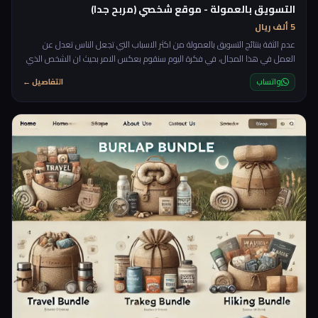
التسويق بالعمولة - موقع شخصي (مربح جدا)
5 ألف ريال
عدم الثقة بنتائج التسويق بالعمولة من اكثر الاسباب التي تجعل الناس تعدل عن
العمل في هذا المجال، في فكرة اليوم سنقوم بعكس الامر بحيث ان الشخص الذي
يقوم بالتسويق بالعمولة يكون هو المتحكم في النظام حيث من خلال موقع تحدث
واتساب
التفاصيل ←
الحركة والزيارات والاحصائيات، سنقوم بعمل موقع شخصي بامكانك من خلاله
التعاقد مع الشركات وتزويدهم بالزيارات والمبيعات من خلال موقعك بحيث تقوم
بانشاء ملف او صفحة خاصة لكل شركة تتعامل معها