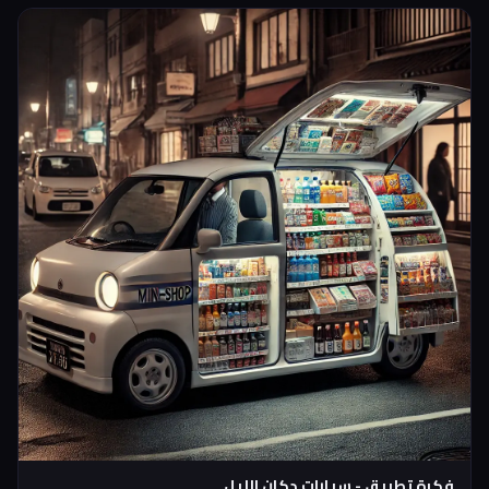
التطبيق تركب وما احد يسألك انت رايح فين
فكرة تطبيق - سيارات دكان الليل