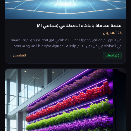
منصة محاماة بالذكاء الاصطناعي (محامي AI)
25 ألف ريال
من الامور القيمة التي يقدمها الذكاء الاصطناعي chat gpt الخبرة والحيلة الواسعة
في المحاماة في كل دول العالم وباختلاف قوانينها، فكرة هذا المشروع ستعتمد
على تقديم الاستشارات القانونية الاولية بشكل مجاني للعملاء مع امكانية طلب
واتساب
التفاصيل ←
التأكيد مع محامي بشري من خلال بدأ محادثة بناءا على المحادثة الاولية مع الذكاء
الاصطناعي. rnrnستكون المنصة عبارة عن شات يسأل العميل اول ما يدخل الموقع
"ما هي الاستشارة القانونية