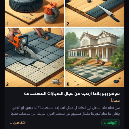
موقع بيع بلاط ارضية من عجال السيارات المستخدمة
مجاناً
هل تعلم ماذا يحصل في العادة ل عجال السيارات المستعملة؟ يتم حرقها او اتلاقها
وقليل ما يعاد تدويرها بشكل ممنهج في معظم الدول العربية، الان ساعطيك فكرة
مربحة جدا وانا اضمن لك الطلب عليها لانها عملية جدا حتى في بعض الحالات افضل
واتساب
التفاصيل ←
من البلاط الحجري العادي خاصة في ارضيات النوادي الرياضية (Gyms) ارضيات