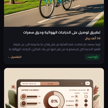
تطبيق توصيل على الدراجات الهوائية وحرق سعرات
30 ألف ريال
لربما سمعت او شاهدت هذه الفكرة من قبل ولكن ما ساعرضه الان عن طريقة
التنفيذ الجديدة التي لم تسمع به من قبل لانها من بنات افكاري، الدراجات الهوائية ما
يميزها انها متعبة وتحتاج لصرف طاقة وسعرات وقد يفقد الذي يعمل على التوصيل
واتساب
التفاصيل ←
باستخدام الدراجات الهوائية 1 كيلو في الاسبوع من وزنه ولربما اكثر او اقل! وهنا بيت
القصيد سنضرب عصفورين بحجر واحد من خلال توفير بديل مدفوع للنادي الرياضي،
يعني الشخص الي يعمل مع ا