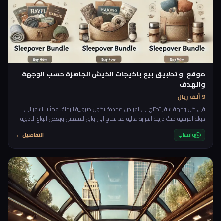
موقع او تطبيق بيع باكيجات الخيش الجاهزة حسب الوجهة
والهدف
9 ألف ريال
في كل وجهة سفر تحتاج الى اغراض محددة تكون ضرورية للرحلة، فمثلا السفر الى
دولة افريقية حيث درجة الحرارة عالية قد تحتاج الى واق للشمس وبعض انواع الادوية
واغراض مخصصة لهذه الرحلة على العكس اذا سافرت الى روسيا مثلا فانك تحتاج
واتساب
التفاصيل ←
باكيج مختلف. rnrnفكرة هذا المشروع قائمة على تجهيز باكيجات تعتمد على
الوجهة، مدة الرحلة، مكان الرحلة والاقامة وبيعها للاشخاص المهتمين، ستحتوي
الباكيج على ما يحتاجه المسافر من كل ا