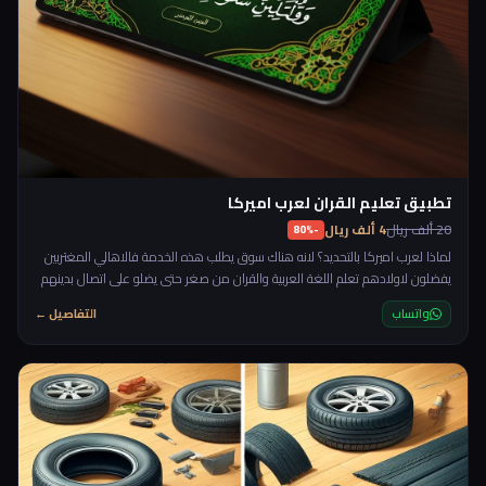
تطبيق تعليم القران لعرب اميركا
20 ألف ريال
4 ألف ريال
-80%
لماذا لعرب اميركا بالتحديد؟ لانه هناك سوق يطلب هذه الخدمة فالاهالي المغتربين
يفضلون لاولادهم تعلم اللغة العربية والقران من صغر حتى يضلو على اتصال بدينهم
وحضارتهم العربية، وهذا ما قاله لي صديق عندما اخبرني انه يريد مكان لتعليم اولاده
واتساب
التفاصيل ←
القران والعربية عن بعد، واخبرني انه مستعد ان يدفع ٢٥ دولار للساعة. بالنسبة
لخريجي الشريعة والمتمكنين فهذا يعد عمل ممتاز كونه يخدم الدين والمادة في
نفس الوقت.