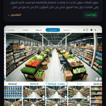
سوق العبايات سوق ضخم جدا ومتجدد باستمرار والمنافسة فيه ليست بالامر السهل،
وفي العادة دخول هذا السوق اصبح من خلال المؤثرين اكثر من ما هو من خلال
الاعلانات، ستحتاج الى تصاميم عصرية متجددة باستمرار، فاذا كنت شخص عادي بدون
واتساب
التفاصيل ←
خبرة مسبقة في العبايات فلن يكون السوق سهل عليك، توقع الاسوأ لانه فعليا هذا
ما يحدث فالكثير الكثير ممن يحاولون دخول هذا السوق يخرجون منه بخفي حنين.
rnrnلذا سنحتاج الى طريقة ذكية وباق