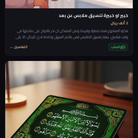
خبير او خبيرة تنسيق ملابس عن بعد
2 ألف ريال
فكرة المشروع هذه مميزة وفريدة ومن الممكن ان تدر بالارباح على صاحبها في
وقت قياسي، يعتبر تنسيق الملابس ليس بالامر السهل وخاصة لدى الرجال، انا على
سبيل المثال بامكاني مساعدتك في اي شيئ بغض النظر هن تعقيده الا انني لم ولن
واتساب
التفاصيل ←
استطيع ان انسق ملابسي بحيث تكون عصرية وجميلة لذا دائما ما ابحث عن لبسة
جاهزة او اذهب الى صاحب محل لديه ذوق في تنسيق الملابس، ولا شك انني خرجت
من بعض محلات الملابس مثير للسخرية بعد ا