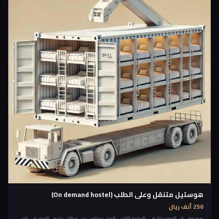
هوستيل متنقل وعلى الطلب (On demand hostel)
250 ألف ريال
معروف ان الهوستيلز في العادة للناس الذي يبحثون عن مكان رخيص للنوم في اخر