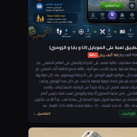
طبيق لعبة على الموبايل (انا و بابا و الزومبي)
 ألف ريال
90 ألف ريال
-40%
عبة مغامرات عائلية تعتمد على الحركة والمشي في العالم الحقيقي عبر
ريطة تفاعلية. يتحرك اللاعب مع أفراد عائلته لجمع الطاقة أثناء المشي، ثم
توجه إلى مواقع ظهور الزومبي على الخريطة لهزيمتهم. بعد كل مواجهة
اجحة، يتم فتح قصة صوتية قصيرة تكشف من كان هذا الزومبي وكيف
حولت قصته، لتصبح كل رحلة مزيجاً من الرياضة، الاستكشاف، والسرد
التفاعلي. شرح فكرة المشروع أنا وبابا والزومبي ليست لعبة جلوس أمام
لشاشة، بل مغامرة تتحول فيها المدينة إلى ساحة لعب. يبدأ اللاعب بتكوين
ريق عائلي ثم يخرج للمشي. كل خطوة تمنحه طاقة داخل اللعبة. عند
لوصول إلى مستوى طاقة معين يظهر زومبي في موقع جديد على
واتساب
التفاصيل ←
الخريطة، وعلى الفريق الوصول إليه والقضاء عليه. بعد الانتصار، لا ينتهي
لأمر… بل يبدأ جزء جديد: يتم تشغيل قصة صوتية قصيرة تكشف خلفية ذلك
الزومبي، أسراره، أو رسالته، ثم يظهر تحدٍ جديد في مكان مختلف. اللعبة
شجع على: 🚶 الحركة اليومية 👨‍👩‍👧 اللعب العائلي 🗺️ استكشاف