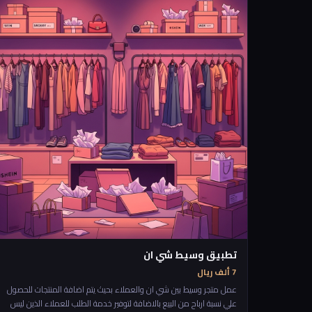
التي تتطور فيه المناطق وتوقع الفرص الممكنة للمستقبل والميزات الحالية
الموجودة في كل منطقة. لذلك فان طريقة عمل هذا التطبيق ستكون ان
يدخل الشخص التطبيق يجي موقعه على الخارطة ويكبس زر قييم الارض من
حولي،، ويبدأ يشتغل التطبيق ثم يرجع له في رسم على الخارطة في افضل
الاماكن الحالية والمستقبلية ولماذا هي مميرة
تطبيق وسيط شي ان
7 ألف ريال
عمل متجر وسيط بين شي ان والعملاء بحيث يتم اضافة المنتجات للحصول
علي نسبة ارباح من البيع بالاضافة لتوفير خدمة الطلب للعملاء الذين ليس