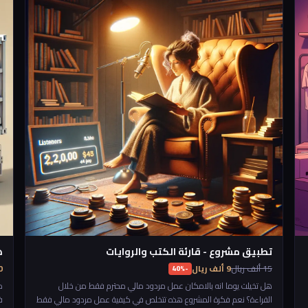
ا
تطبيق مشروع - قارئة الكتب والروايات
ه
15 ألف ريال
9 ألف ريال
250
-40%
هل تخيلت يوما انه بالامكان عمل مردود مالي محترم فقط من خلال
م
القراءة؟ نعم فكرة المشروع هذه تتخلص في كيفية عمل مردود مالي فقط
ف