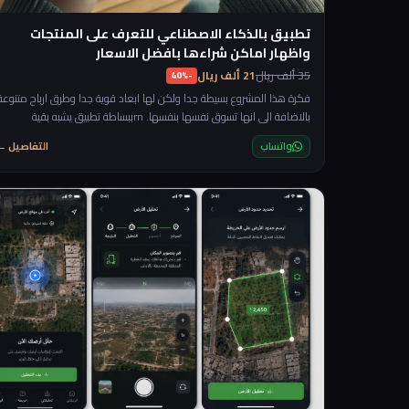
تطبيق بالذكاء الاصطناعي للتعرف على المنتجات
واظهار اماكن شراءها بافضل الاسعار
35 ألف ريال
21 ألف ريال
-40%
فكرة هذا المشروع بسيطة جدا ولكن لها ابعاد قوية جدا وطرق ارباح متنوعة
بالاضافة الى انها تسوق نفسها بنفسها. rnببساطة تطبيق يشبه بقية
تطبيقات الذكاء الاصطناعي لكن مختص في شي واحد وهو تصوير اي منتج
واتساب
التفاصيل ←
ويعطيك معلومات عنه واماكن الشراء وافضل الاسعار. rnوقبل ان نستمر
في توضيح الفكرة بجاوب على سؤال مهم "ايش يختلف عن ال chatgpt او
بقية تطبيقات الذكاء الاصطناعي" والجواب ببساطة ان التطبيق لك بالكامل
وتتحكم فيه