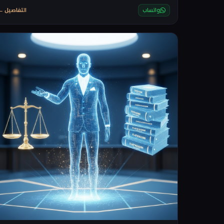
لديهم بطاقة ائتمان او لا يفضلون استخدامها
واتساب
التفاصيل ←