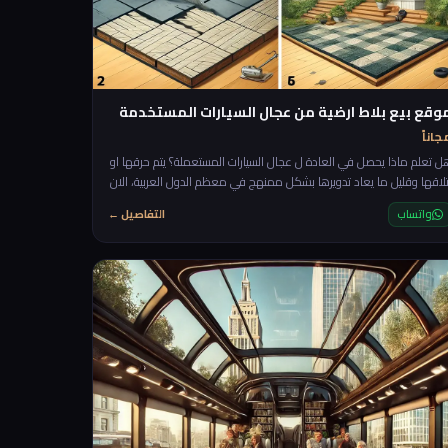
وقع بيع بلاط ارضية من عجال السيارات المستخدمة
جاناً
ل تعلم ماذا يحصل في العادة ل عجال السيارات المستعملة؟ يتم حرقها او
تلاقها وقليل ما يعاد تدويرها بشكل ممنهج في معظم الدول العربية، الان
اعطيك فكرة مربحة جدا وانا اضمن لك الطلب عليها لانها عملية جدا حتى
واتساب
التفاصيل ←
ي بعض الحالات افضل من البلاط الحجري العادي خاصة في ارضيات
النوادي الرياضية (Gyms) ارضيات الحدائق وغيرها. الية التنفيذ: سنحتاج فقط
لى الجزء العلوي من عجل السيارة سيتم قطعة بشكل متناسق على طول
لع