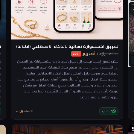
تطبيق اكسسوارت نسائية بالذكاء الاصطناعي (اطلالة)
ت
25 ألف ريال
20 ألف ريال
150
-20%
فكرة تطبيق إطلالة تهدف إلى تحويل تجربة شراء الإكسسوارات من التخمين
ل
إلى التخصيص الذكي. بدلاً من تصفح مئات المنتجات، تقوم المستخدمة
خ
بالتقاط صورة سريعة داخل التطبيق، ليحلل الذكاء الاصطناعي تفاصيل
ي
المظهر بشكل لحظي ويقترح أقراطاً، عقوداً، أساور وخواتم تتناسب مع شكل
ن
الوجه ولون البشرة والإطلالة المطلوبة. جميع عمليات التحليل تتم بشكل
ت
مؤقت وآمن دون الاحتفاظ بالصور أو البيانات الشخصية، مما يوفر تجربة
تسوق ذكية، سريعة، وخاصة.
ا
ف
ا
واتساب
التفاصيل ←
ا
ت