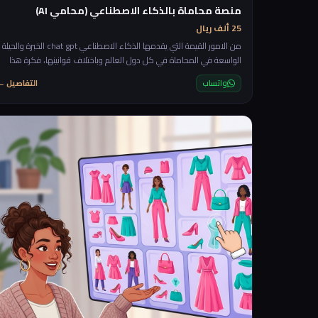
منصة محاماة بالذكاء الاصطناعي (محامي AI)
25 ألف ريال
من الامور القيمة التي يقدمها الذكاء الاصطناعي chat gpt الخبرة والحيلة
الواسعة في المحاماة في كل دول العالم وباختلاف قوانينها، فكرة هذا
المشروع ستعتمد على تقديم الاستشارات القانونية الاولية بشكل مجاني
واتساب
التفاصيل ←
للعملاء مع امكانية طلب التأكيد مع محامي بشري من خلال بدأ محادثة
بناءا على المحادثة الاولية مع الذكاء الاصطناعي. rnrnستكون المنصة عبا
عن شات يسأل العميل اول ما يدخل الموقع "ما هي الاستشارة القانونية