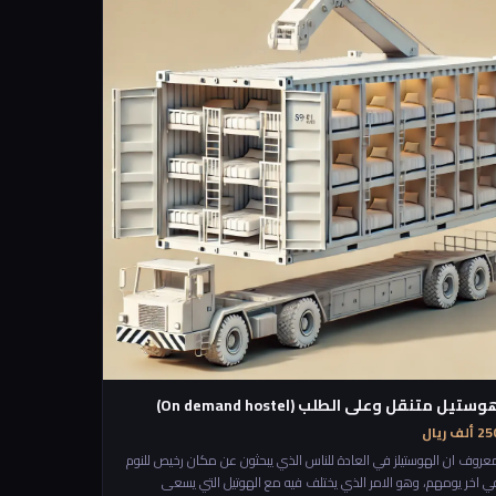
لأماكن 🎧 الاستماع للقصص والمغامرات 🏆 تحقيق إنجازات جماعية
وستيل متنقل وعلى الطلب (On demand hostel)
 ألف ريال
عروف ان الهوستيلز في العادة للناس الذي يبحثون عن مكان رخيص للنوم
ي اخر يومهم، وهو الامر الذي يختلف فيه مع الهوتيل التي يسعى