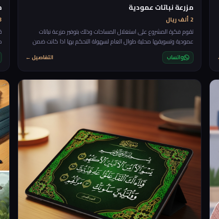
مزرعة نباتات عمودية
م
2 ألف ريال
3 ألف 
تقوم فكرة المشروع على استغلال المساحات وذلك بتوفير مزرعة نباتات
ق
عمودية وتسويقها محلية طوال العام لسهولة التحكم بها اذا كانت ضمن
م
بيئة داخلية
ا
واتساب
التفاصيل ←
ع
رة
م
ا
ا