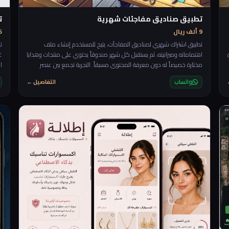
تطبيق صناديق مفاجئات شهرية
ت
9 ألف ريال
25 أ
تطبيق اشتراك شهري لصناديق المفاجآت، يتيح للمستخدم إنشاء ملف
ت
اهتماماته وميزانيته، ثم يستقبل كل شهر صندوقاً يحتوي على منتجات وهدايا
غ
مختارة خصيصاً له دون معرفة المحتوى مسبقاً. التجربة تجمع بين عنصر
ا
التشويق، التخصيص، ومتعة الاكتشاف، مع إمكانية تقييم الصناديق لتحسين
س
واتساب
التفاصيل ←
الاختيارات القادمة. 🎁✨