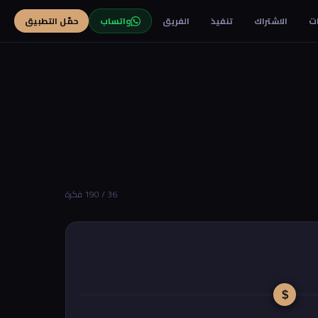
ت
الاشتراك
تنفيذ
الفريق
واتساب
حمّل التطبيق
36 / 190 فكرة