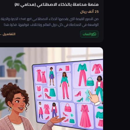
منصة محاماة بالذكاء الاصطناعي (محامي AI)
25 ألف ريال
من الامور القيمة التي يقدمها الذكاء الاصطناعي chat gpt الخبرة والحيلة
الواسعة في المحاماة في كل دول العالم وباختلاف قوانينها، فكرة هذا
المشروع ستعتمد على تقديم الاستشارات القانونية الاولية بشكل مجاني
واتساب
التفاصيل ←
للعملاء مع امكانية طلب التأكيد مع محامي بشري من خلال بدأ محادثة
بناءا على المحادثة الاولية مع الذكاء الاصطناعي. rnrnستكون المنصة عبا
عن شات يسأل العميل اول ما يدخل الموقع "ما هي الاستشارة القانونية