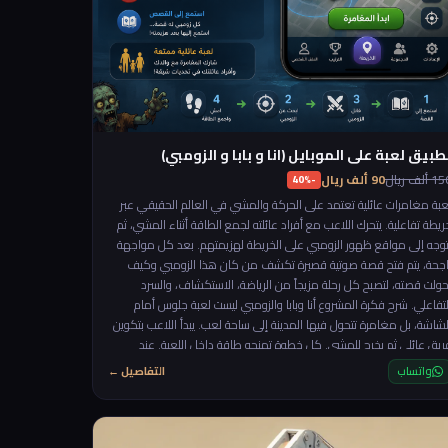
طبيق لعبة على الموبايل (انا و بابا و الزومبي)
 ألف ريال
90 ألف ريال
-40%
عبة مغامرات عائلية تعتمد على الحركة والمشي في العالم الحقيقي عبر
ريطة تفاعلية. يتحرك اللاعب مع أفراد عائلته لجمع الطاقة أثناء المشي، ثم
توجه إلى مواقع ظهور الزومبي على الخريطة لهزيمتهم. بعد كل مواجهة
اجحة، يتم فتح قصة صوتية قصيرة تكشف من كان هذا الزومبي وكيف
حولت قصته، لتصبح كل رحلة مزيجاً من الرياضة، الاستكشاف، والسرد
التفاعلي. شرح فكرة المشروع أنا وبابا والزومبي ليست لعبة جلوس أمام
لشاشة، بل مغامرة تتحول فيها المدينة إلى ساحة لعب. يبدأ اللاعب بتكوين
ريق عائلي ثم يخرج للمشي. كل خطوة تمنحه طاقة داخل اللعبة. عند
لوصول إلى مستوى طاقة معين يظهر زومبي في موقع جديد على
واتساب
التفاصيل ←
الخريطة، وعلى الفريق الوصول إليه والقضاء عليه. بعد الانتصار، لا ينتهي
لأمر… بل يبدأ جزء جديد: يتم تشغيل قصة صوتية قصيرة تكشف خلفية ذلك
الزومبي، أسراره، أو رسالته، ثم يظهر تحدٍ جديد في مكان مختلف. اللعبة
شجع على: 🚶 الحركة اليومية 👨‍👩‍👧 اللعب العائلي 🗺️ استكشاف