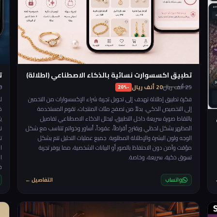
تطبيق اكسسوارت نسائية بالذكاء الاصطناعي (اطلالة)
ت
25 ألف ريال
20 ألف ريال
150
-20%
فكرة تطبيق إطلالة تهدف إلى تحويل تجربة شراء الإكسسوارات من التخمين
ل
إلى التخصيص الذكي. بدلاً من تصفح مئات المنتجات، تقوم المستخدمة
خ
بالتقاط صورة سريعة داخل التطبيق، ليحلل الذكاء الاصطناعي تفاصيل
ي
المظهر بشكل لحظي ويقترح أقراطاً، عقوداً، أساور وخواتم تتناسب مع شكل
ن
الوجه ولون البشرة والإطلالة المطلوبة. جميع عمليات التحليل تتم بشكل
ت
مؤقت وآمن دون الاحتفاظ بالصور أو البيانات الشخصية، مما يوفر تجربة
تسوق ذكية، سريعة، وخاصة.
ا
ف
ا
واتساب
التفاصيل ←
ا
ت