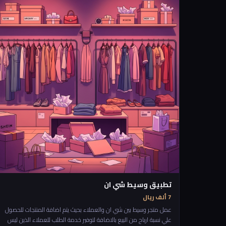
التي تتطور فيه المناطق وتوقع الفرص الممكنة للمستقبل والميزات الحالية
الموجودة في كل منطقة. لذلك فان طريقة عمل هذا التطبيق ستكون ان
يدخل الشخص التطبيق يجي موقعه على الخارطة ويكبس زر قييم الارض من
حولي،، ويبدأ يشتغل التطبيق ثم يرجع له في رسم على الخارطة في افضل
الاماكن الحالية والمستقبلية ولماذا هي مميرة
تطبيق وسيط شي ان
7 ألف ريال
عمل متجر وسيط بين شي ان والعملاء بحيث يتم اضافة المنتجات للحصول
علي نسبة ارباح من البيع بالاضافة لتوفير خدمة الطلب للعملاء الذين ليس