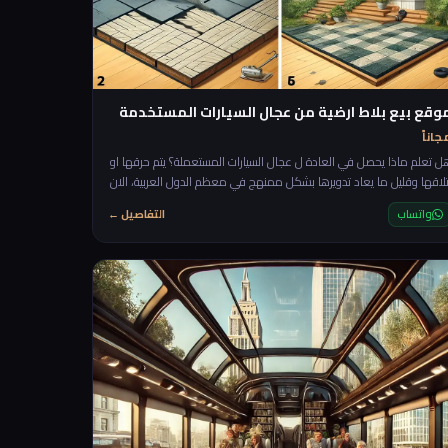
وقع بيع بلاط ارضية من عجال السيارات المستخدمة
جاناً
ل تعلم ماذا يحصل في العادة ل عجال السيارات المستعملة؟ يتم حرقها او
تلاقها وقليل ما يعاد تدويرها بشكل ممنهج في معظم الدول العربية، الان
اعطيك فكرة مربحة جدا وانا اضمن لك الطلب عليها لانها عملية جدا حتى
واتساب
التفاصيل ←
ي بعض الحالات افضل من البلاط الحجري العادي خاصة في ارضيات
النوادي الرياضية (Gyms) ارضيات الحدائق وغيرها. الية التنفيذ: سنحتاج فقط
لى الجزء العلوي من عجل السيارة سيتم قطعة بشكل متناسق على طول
لع