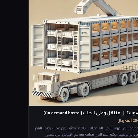
لأماكن 🎧 الاستماع للقصص والمغامرات 🏆 تحقيق إنجازات جماعية
وستيل متنقل وعلى الطلب (On demand hostel)
 ألف ريال
عروف ان الهوستيلز في العادة للناس الذي يبحثون عن مكان رخيص للنوم
ي اخر يومهم، وهو الامر الذي يختلف فيه مع الهوتيل التي يسعى