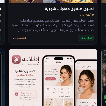
تطبيق صناديق مفاجئات شهرية
ت
9 ألف ريال
25 أ
تطبيق اشتراك شهري لصناديق المفاجآت، يتيح للمستخدم إنشاء ملف
ت
اهتماماته وميزانيته، ثم يستقبل كل شهر صندوقاً يحتوي على منتجات وهدايا
غ
مختارة خصيصاً له دون معرفة المحتوى مسبقاً. التجربة تجمع بين عنصر
ا
التشويق، التخصيص، ومتعة الاكتشاف، مع إمكانية تقييم الصناديق لتحسين
س
واتساب
التفاصيل ←
الاختيارات القادمة. 🎁✨