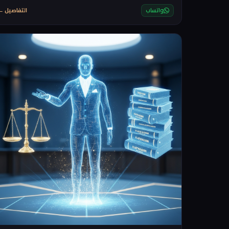
لديهم بطاقة ائتمان او لا يفضلون استخدامها
واتساب
التفاصيل ←