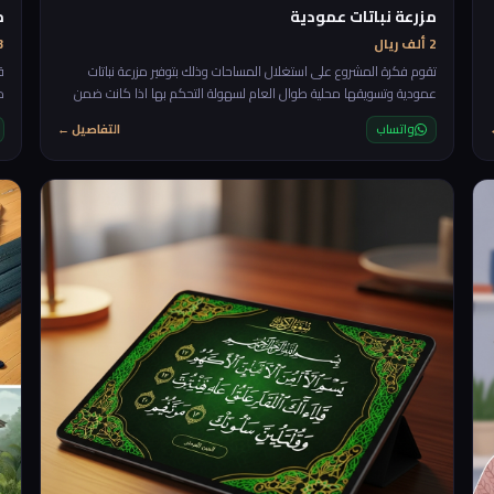
مزرعة نباتات عمودية
م
2 ألف ريال
3 ألف 
تقوم فكرة المشروع على استغلال المساحات وذلك بتوفير مزرعة نباتات
ق
عمودية وتسويقها محلية طوال العام لسهولة التحكم بها اذا كانت ضمن
م
بيئة داخلية
ا
واتساب
التفاصيل ←
ع
رة
م
ا
ا