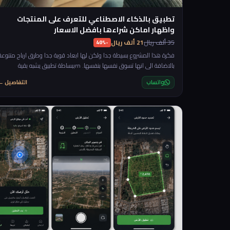
تطبيق بالذكاء الاصطناعي للتعرف على المنتجات
واظهار اماكن شراءها بافضل الاسعار
35 ألف ريال
21 ألف ريال
-40%
فكرة هذا المشروع بسيطة جدا ولكن لها ابعاد قوية جدا وطرق ارباح متنوعة
بالاضافة الى انها تسوق نفسها بنفسها. rnببساطة تطبيق يشبه بقية
تطبيقات الذكاء الاصطناعي لكن مختص في شي واحد وهو تصوير اي منتج
واتساب
التفاصيل ←
ويعطيك معلومات عنه واماكن الشراء وافضل الاسعار. rnوقبل ان نستمر
في توضيح الفكرة بجاوب على سؤال مهم "ايش يختلف عن ال chatgpt او
بقية تطبيقات الذكاء الاصطناعي" والجواب ببساطة ان التطبيق لك بالكامل
وتتحكم فيه