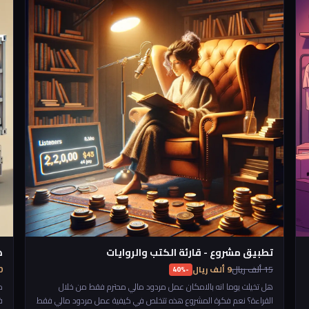
ا
تطبيق مشروع - قارئة الكتب والروايات
ه
15 ألف ريال
9 ألف ريال
250
-40%
هل تخيلت يوما انه بالامكان عمل مردود مالي محترم فقط من خلال
م
القراءة؟ نعم فكرة المشروع هذه تتخلص في كيفية عمل مردود مالي فقط
ف