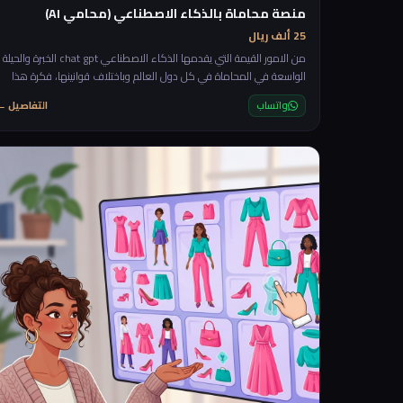
منصة محاماة بالذكاء الاصطناعي (محامي AI)
25 ألف ريال
من الامور القيمة التي يقدمها الذكاء الاصطناعي chat gpt الخبرة والحيلة
الواسعة في المحاماة في كل دول العالم وباختلاف قوانينها، فكرة هذا
المشروع ستعتمد على تقديم الاستشارات القانونية الاولية بشكل مجاني
واتساب
التفاصيل ←
للعملاء مع امكانية طلب التأكيد مع محامي بشري من خلال بدأ محادثة
بناءا على المحادثة الاولية مع الذكاء الاصطناعي. rnrnستكون المنصة عبا
عن شات يسأل العميل اول ما يدخل الموقع "ما هي الاستشارة القانونية