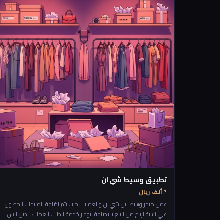
التي تتطور فيه المناطق وتوقع الفرص الممكنة للمستقبل والميزات الحالية
الموجودة في كل منطقة. لذلك فان طريقة عمل هذا التطبيق ستكون ان
يدخل الشخص التطبيق يجي موقعه على الخارطة ويكبس زر قييم الارض من
حولي،، ويبدأ يشتغل التطبيق ثم يرجع له في رسم على الخارطة في افضل
الاماكن الحالية والمستقبلية ولماذا هي مميرة
تطبيق وسيط شي ان
7 ألف ريال
عمل متجر وسيط بين شي ان والعملاء بحيث يتم اضافة المنتجات للحصول
علي نسبة ارباح من البيع بالاضافة لتوفير خدمة الطلب للعملاء الذين ليس