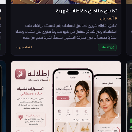
تطبيق صناديق مفاجئات شهرية
ت
9 ألف ريال
25 أ
تطبيق اشتراك شهري لصناديق المفاجآت، يتيح للمستخدم إنشاء ملف
ت
اهتماماته وميزانيته، ثم يستقبل كل شهر صندوقاً يحتوي على منتجات وهدايا
غ
مختارة خصيصاً له دون معرفة المحتوى مسبقاً. التجربة تجمع بين عنصر
ا
التشويق، التخصيص، ومتعة الاكتشاف، مع إمكانية تقييم الصناديق لتحسين
س
واتساب
التفاصيل ←
الاختيارات القادمة. 🎁✨