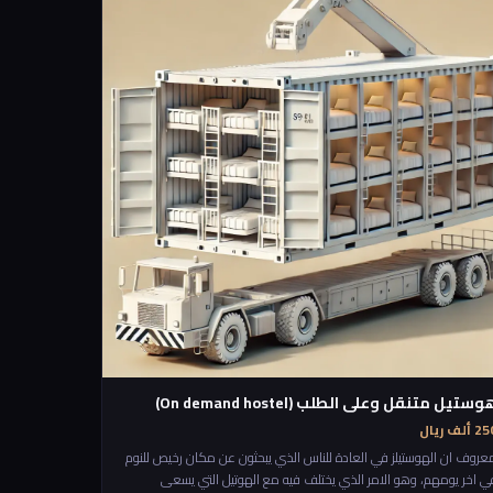
لأماكن 🎧 الاستماع للقصص والمغامرات 🏆 تحقيق إنجازات جماعية
وستيل متنقل وعلى الطلب (On demand hostel)
 ألف ريال
عروف ان الهوستيلز في العادة للناس الذي يبحثون عن مكان رخيص للنوم
ي اخر يومهم، وهو الامر الذي يختلف فيه مع الهوتيل التي يسعى