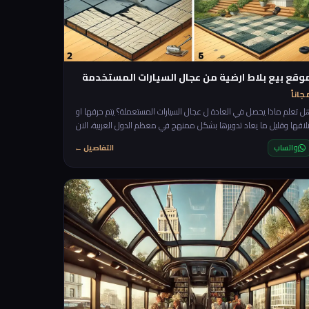
وقع بيع بلاط ارضية من عجال السيارات المستخدمة
جاناً
ل تعلم ماذا يحصل في العادة ل عجال السيارات المستعملة؟ يتم حرقها او
تلاقها وقليل ما يعاد تدويرها بشكل ممنهج في معظم الدول العربية، الان
اعطيك فكرة مربحة جدا وانا اضمن لك الطلب عليها لانها عملية جدا حتى
واتساب
التفاصيل ←
ي بعض الحالات افضل من البلاط الحجري العادي خاصة في ارضيات
النوادي الرياضية (Gyms) ارضيات الحدائق وغيرها. الية التنفيذ: سنحتاج فقط
لى الجزء العلوي من عجل السيارة سيتم قطعة بشكل متناسق على طول
لع