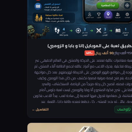
طبيق لعبة على الموبايل (انا و بابا و الزومبي)
 ألف ريال
90 ألف ريال
-40%
عبة مغامرات عائلية تعتمد على الحركة والمشي في العالم الحقيقي عبر
ريطة تفاعلية. يتحرك اللاعب مع أفراد عائلته لجمع الطاقة أثناء المشي، ثم
توجه إلى مواقع ظهور الزومبي على الخريطة لهزيمتهم. بعد كل مواجهة
اجحة، يتم فتح قصة صوتية قصيرة تكشف من كان هذا الزومبي وكيف
حولت قصته، لتصبح كل رحلة مزيجاً من الرياضة، الاستكشاف، والسرد
التفاعلي. شرح فكرة المشروع أنا وبابا والزومبي ليست لعبة جلوس أمام
لشاشة، بل مغامرة تتحول فيها المدينة إلى ساحة لعب. يبدأ اللاعب بتكوين
ريق عائلي ثم يخرج للمشي. كل خطوة تمنحه طاقة داخل اللعبة. عند
لوصول إلى مستوى طاقة معين يظهر زومبي في موقع جديد على
واتساب
التفاصيل ←
الخريطة، وعلى الفريق الوصول إليه والقضاء عليه. بعد الانتصار، لا ينتهي
لأمر… بل يبدأ جزء جديد: يتم تشغيل قصة صوتية قصيرة تكشف خلفية ذلك
الزومبي، أسراره، أو رسالته، ثم يظهر تحدٍ جديد في مكان مختلف. اللعبة
شجع على: 🚶 الحركة اليومية 👨‍👩‍👧 اللعب العائلي 🗺️ استكشاف