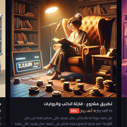
ا
تطبيق مشروع - قارئة الكتب والروايات
ه
15 ألف ريال
9 ألف ريال
250
-40%
هل تخيلت يوما انه بالامكان عمل مردود مالي محترم فقط من خلال
م
القراءة؟ نعم فكرة المشروع هذه تتخلص في كيفية عمل مردود مالي فقط
ف