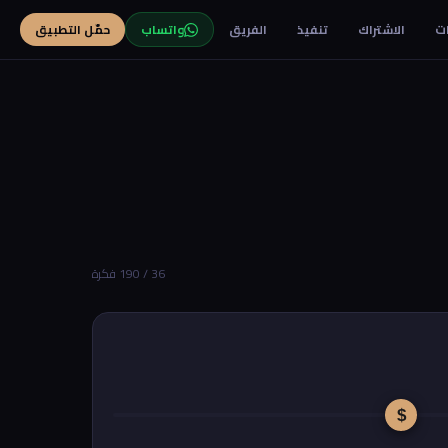
ت
الاشتراك
تنفيذ
الفريق
واتساب
حمّل التطبيق
36 / 190 فكرة