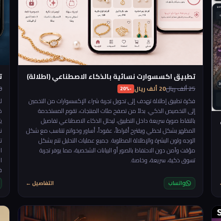
تطبيق اكسسوارت نسائية بالذكاء الاصطناعي (اطلالة)
ت
25 ألف ريال
20 ألف ريال
150
-20%
فكرة تطبيق إطلالة تهدف إلى تحويل تجربة شراء الإكسسوارات من التخمين
ل
إلى التخصيص الذكي. بدلاً من تصفح مئات المنتجات، تقوم المستخدمة
خ
بالتقاط صورة سريعة داخل التطبيق، ليحلل الذكاء الاصطناعي تفاصيل
ي
المظهر بشكل لحظي ويقترح أقراطاً، عقوداً، أساور وخواتم تتناسب مع شكل
ن
الوجه ولون البشرة والإطلالة المطلوبة. جميع عمليات التحليل تتم بشكل
ت
مؤقت وآمن دون الاحتفاظ بالصور أو البيانات الشخصية، مما يوفر تجربة
تسوق ذكية، سريعة، وخاصة.
ا
ف
ا
واتساب
التفاصيل ←
ا
ت