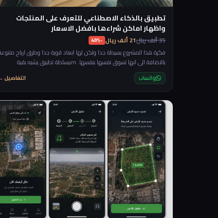
تطبيق بالذكاء الاصطناعي للتعرف على المنتجات
واظهار اماكن شراءها بافضل الاسعار
35 ألف ريال
21 ألف ريال
-40%
فكرة هذا المشروع بسيطة جدا ولكن لها ابعاد قوية جدا وطرق ارباح متنوعة
بالاضافة الى انها تسوق نفسها بنفسها. rnببساطة تطبيق يشبه بقية
تطبيقات الذكاء الاصطناعي لكن مختص في شي واحد وهو تصوير اي منتج
واتساب
التفاصيل ←
ويعطيك معلومات عنه واماكن الشراء وافضل الاسعار. rnوقبل ان نستمر
في توضيح الفكرة بجاوب على سؤال مهم "ايش يختلف عن ال chatgpt او
بقية تطبيقات الذكاء الاصطناعي" والجواب ببساطة ان التطبيق لك بالكامل
وتتحكم فيه