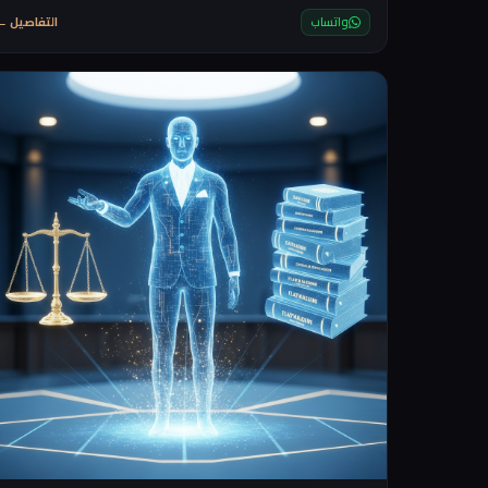
لديهم بطاقة ائتمان او لا يفضلون استخدامها
واتساب
التفاصيل ←