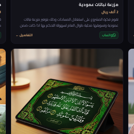
مزرعة نباتات عمودية
م
2 ألف ريال
3 ألف 
تقوم فكرة المشروع على استغلال المساحات وذلك بتوفير مزرعة نباتات
ق
عمودية وتسويقها محلية طوال العام لسهولة التحكم بها اذا كانت ضمن
م
بيئة داخلية
ا
واتساب
التفاصيل ←
ع
رة
م
ا
ا