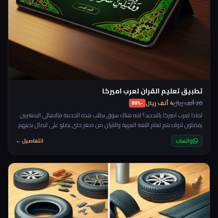
تطبيق تعليم القران لعرب اميركا
20 ألف ريال
4 ألف ريال
-80%
لماذا لعرب اميركا بالتحديد؟ لانه هناك سوق يطلب هذه الخدمة فالاهالي المغتربين
يفضلون لاولادهم تعلم اللغة العربية والقران من صغر حتى يضلو على اتصال بدينهم
وحضارتهم العربية، وهذا ما قاله لي صديق عندما اخبرني انه يريد مكان لتعليم اولاده
واتساب
التفاصيل ←
القران والعربية عن بعد، واخبرني انه مستعد ان يدفع ٢٥ دولار للساعة. بالنسبة
لخريجي الشريعة والمتمكنين فهذا يعد عمل ممتاز كونه يخدم الدين والمادة في
نفس الوقت.