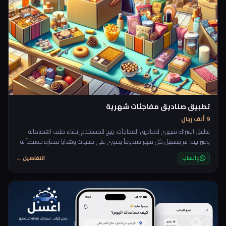
تطبيق صناديق مفاجئات شهرية
9 ألف ريال
تطبيق اشتراك شهري لصناديق المفاجآت، يتيح للمستخدم إنشاء ملف اهتماماته
وميزانيته، ثم يستقبل كل شهر صندوقاً يحتوي على منتجات وهدايا مختارة خصيصاً له
دون معرفة المحتوى مسبقاً. التجربة تجمع بين عنصر التشويق، التخصيص، ومتعة
واتساب
التفاصيل ←
الاكتشاف، مع إمكانية تقييم الصناديق لتحسين الاختيارات القادمة. 🎁✨