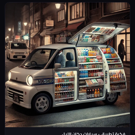
التطبيق تركب وما احد يسألك انت رايح فين
فكرة تطبيق - سيارات دكان الليل