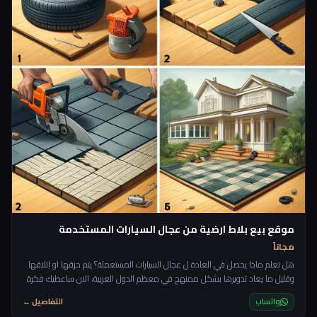
موقع بيع بلاط ارضية من عجال السيارات المستخدمة
مجاناً
هل تعلم ماذا يحصل في العادة ل عجال السيارات المستعملة؟ يتم حرقها او اتلاقها
وقليل ما يعاد تدويرها بشكل ممنهج في معظم الدول العربية، الان ساعطيك فكرة
مربحة جدا وانا اضمن لك الطلب عليها لانها عملية جدا حتى في بعض الحالات افضل
واتساب
التفاصيل ←
من البلاط الحجري العادي خاصة في ارضيات النوادي الرياضية (Gyms) ارضيات