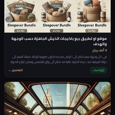
موقع او تطبيق بيع باكيجات الخيش الجاهزة حسب الوجهة
والهدف
9 ألف ريال
في كل وجهة سفر تحتاج الى اغراض محددة تكون ضرورية للرحلة، فمثلا السفر الى
دولة افريقية حيث درجة الحرارة عالية قد تحتاج الى واق للشمس وبعض انواع الادوية
واغراض مخصصة لهذه الرحلة على العكس اذا سافرت الى روسيا مثلا فانك تحتاج
واتساب
التفاصيل ←
باكيج مختلف. rnrnفكرة هذا المشروع قائمة على تجهيز باكيجات تعتمد على
الوجهة، مدة الرحلة، مكان الرحلة والاقامة وبيعها للاشخاص المهتمين، ستحتوي
الباكيج على ما يحتاجه المسافر من كل ا