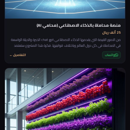
منصة محاماة بالذكاء الاصطناعي (محامي AI)
25 ألف ريال
من الامور القيمة التي يقدمها الذكاء الاصطناعي chat gpt الخبرة والحيلة الواسعة
في المحاماة في كل دول العالم وباختلاف قوانينها، فكرة هذا المشروع ستعتمد
على تقديم الاستشارات القانونية الاولية بشكل مجاني للعملاء مع امكانية طلب
واتساب
التفاصيل ←
التأكيد مع محامي بشري من خلال بدأ محادثة بناءا على المحادثة الاولية مع الذكاء
الاصطناعي. rnrnستكون المنصة عبارة عن شات يسأل العميل اول ما يدخل الموقع
"ما هي الاستشارة القانونية