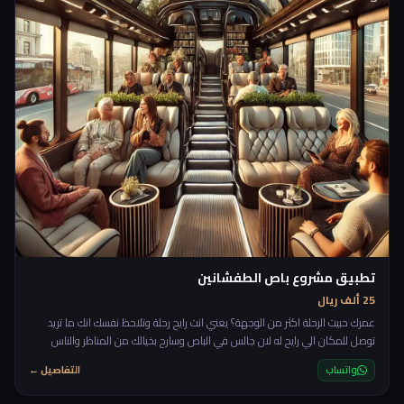
تطبيق مشروع باص الطفشانين
25 ألف ريال
عمرك حبيت الرحلة اكثر من الوجهة؟ يعني انت رايح رحلة وتلاحظ نفسك انك ما تريد
توصل للمكان الي رايح له لان جالس في الباص وسارح بخيالك من المناظر والناس
بجانب الطريق وتسمع اغاني واخر روقان، بعض الاشخاص حرفيا يحبون الطريق اثناء
واتساب
التفاصيل ←
الرحلة اكثر من الرحلة نفسها، لهيك جات فكرة هذا المشروع حيث يكون في باص
مخصص يضل يمشي، ما يروح لمكان معين يضل ماشي ويلف ويدور، تحجز فيه من