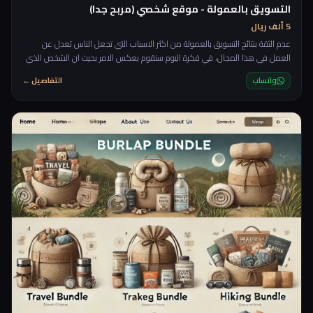
التسويق بالعمولة - موقع شخصي (مربح جدا)
5 ألف ريال
عدم الثقة بنتائج التسويق بالعمولة من اكثر الاسباب التي تجعل الناس تعدل عن
العمل في هذا المجال، في فكرة اليوم سنقوم بعكس الامر بحيث ان الشخص الذي
يقوم بالتسويق بالعمولة يكون هو المتحكم في النظام حيث من خلال موقع تحدث
واتساب
التفاصيل ←
الحركة والزيارات والاحصائيات، سنقوم بعمل موقع شخصي بامكانك من خلاله
التعاقد مع الشركات وتزويدهم بالزيارات والمبيعات من خلال موقعك بحيث تقوم
بانشاء ملف او صفحة خاصة لكل شركة تتعامل معها