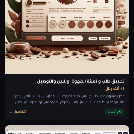
تطبيق طلب و تعبئة القهوة اونلاين والتوصيل
45 ألف ريال
فكرة مشروع متوسط تتيح للناس تعبئة القهوة الناشفة اونلاين بالنسب التي يريدونها،
مثلا قهوة وسط مع ٥٠ غرام هيل ونسب وانواع القهوة ليس لها حدود، من خلال
منصة تعبئة القهوة بامكان الزبائن تحديد النسب التي يريدونها لقهوتهم ثم تحديد
واتساب
التفاصيل ←
الكمية واضافة العنوان للتواصيل، ومن خلال المنصة ايضا يتم اظهار اخر الطلبيات التي
تمت وبامكان اشخاص اخرين نسخ النسب وطلبها لانفسهم.