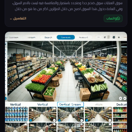
سوق العبايات سوق ضخم جدا ومتجدد باستمرار والمنافسة فيه ليست بالامر السهل،
وفي العادة دخول هذا السوق اصبح من خلال المؤثرين اكثر من ما هو من خلال
الاعلانات، ستحتاج الى تصاميم عصرية متجددة باستمرار، فاذا كنت شخص عادي بدون
واتساب
التفاصيل ←
خبرة مسبقة في العبايات فلن يكون السوق سهل عليك، توقع الاسوأ لانه فعليا هذا
ما يحدث فالكثير الكثير ممن يحاولون دخول هذا السوق يخرجون منه بخفي حنين.
rnrnلذا سنحتاج الى طريقة ذكية وباق