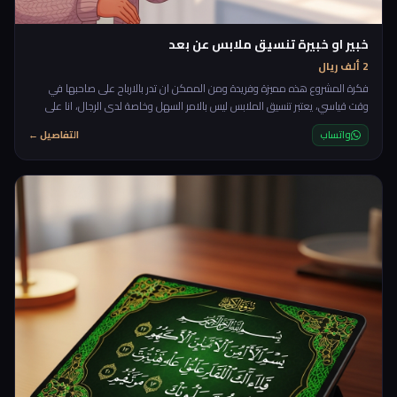
خبير او خبيرة تنسيق ملابس عن بعد
2 ألف ريال
فكرة المشروع هذه مميزة وفريدة ومن الممكن ان تدر بالارباح على صاحبها في
وقت قياسي، يعتبر تنسيق الملابس ليس بالامر السهل وخاصة لدى الرجال، انا على
سبيل المثال بامكاني مساعدتك في اي شيئ بغض النظر هن تعقيده الا انني لم ولن
واتساب
التفاصيل ←
استطيع ان انسق ملابسي بحيث تكون عصرية وجميلة لذا دائما ما ابحث عن لبسة
جاهزة او اذهب الى صاحب محل لديه ذوق في تنسيق الملابس، ولا شك انني خرجت
من بعض محلات الملابس مثير للسخرية بعد ا