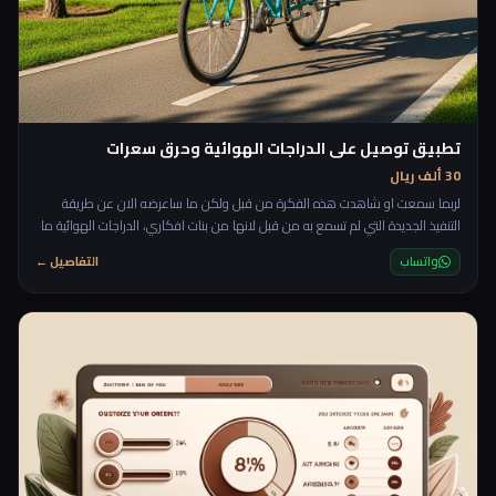
تطبيق توصيل على الدراجات الهوائية وحرق سعرات
30 ألف ريال
لربما سمعت او شاهدت هذه الفكرة من قبل ولكن ما ساعرضه الان عن طريقة
التنفيذ الجديدة التي لم تسمع به من قبل لانها من بنات افكاري، الدراجات الهوائية ما
يميزها انها متعبة وتحتاج لصرف طاقة وسعرات وقد يفقد الذي يعمل على التوصيل
واتساب
التفاصيل ←
باستخدام الدراجات الهوائية 1 كيلو في الاسبوع من وزنه ولربما اكثر او اقل! وهنا بيت
القصيد سنضرب عصفورين بحجر واحد من خلال توفير بديل مدفوع للنادي الرياضي،
يعني الشخص الي يعمل مع ا