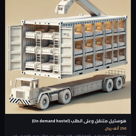
هوستيل متنقل وعلى الطلب (On demand hostel)
250 ألف ريال
معروف ان الهوستيلز في العادة للناس الذي يبحثون عن مكان رخيص للنوم في اخر