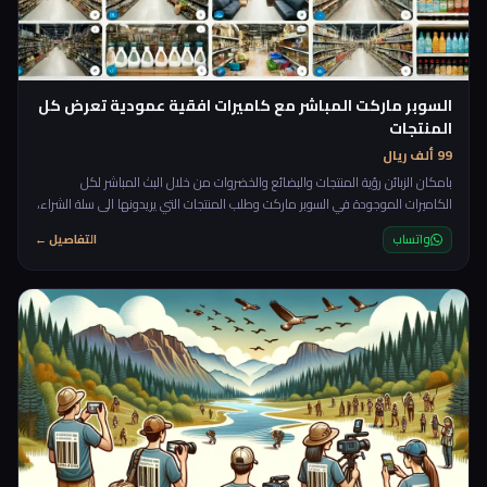
السوبر ماركت المباشر مع كاميرات افقية عمودية تعرض كل
المنتجات
99 ألف ريال
بامكان الزبائن رؤية المنتجات والبضائع والخضروات من خلال البث المباشر لكل
الكاميرات الموجودة في السوبر ماركت وطلب المنتجات التي يريدونها الى سلة الشراء،
ولكن لماذا كاميرات مباشرة؟ لماذا لا نضع صورة المنتجات المتوفرة او اسمها فقط
واتساب
التفاصيل ←
كما يفعل الجميع! انا بقلك يا قلبي، السبب هو لاشباع رغبة الزبون في المعاينة
والشراء، فهي رغبة وموهبة عند النساء خاصة فهي تحب ان تتجول في الاروقة
وتشاهد وتشتري. والان بعد ان